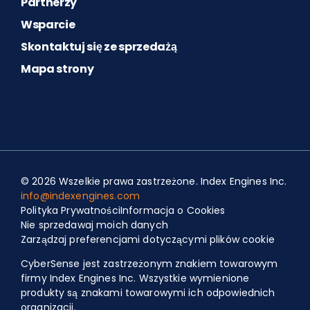
Partnerzy
Wsparcie
Skontaktuj się ze sprzedażą
Mapa strony
© 2026 Wszelkie prawa zastrzeżone. Index Engines Inc.
info@indexengines.com
Polityka Prywatności
Informacja o Cookies
Nie sprzedawaj moich danych
Zarządzaj preferencjami dotyczącymi plików cookie
Spanish
CyberSense jest zastrzeżonym znakiem towarowym
Portuguese (Portugal)
firmy Index Engines Inc. Wszystkie wymienione
Portuguese (Brazil)
produkty są znakami towarowymi ich odpowiednich
organizacji.