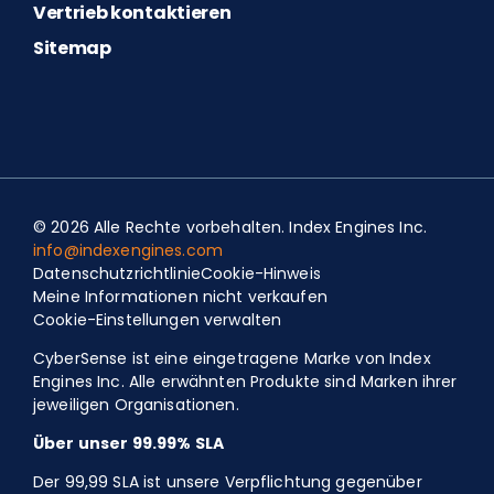
Vertrieb kontaktieren
Sitemap
© 2026 Alle Rechte vorbehalten. Index Engines Inc.
info@indexengines.com
Datenschutzrichtlinie
Cookie-Hinweis
Meine Informationen nicht verkaufen
Spanish
Cookie-Einstellungen verwalten
Portuguese (Portugal)
CyberSense ist eine eingetragene Marke von Index
Portuguese (Brazil)
Engines Inc. Alle erwähnten Produkte sind Marken ihrer
jeweiligen Organisationen.
Polish
Über unser 99.99% SLA
Japanese
Der 99,99 SLA ist unsere Verpflichtung gegenüber
French