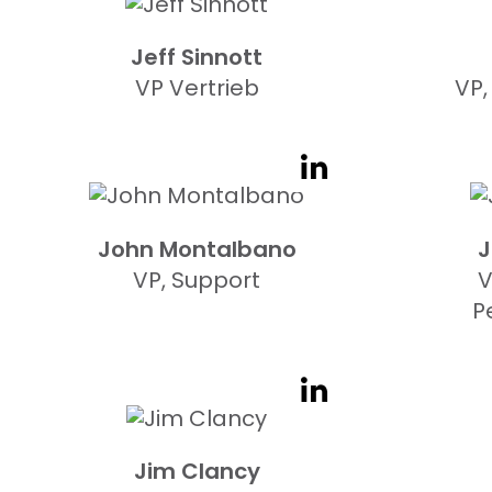
Jeff Sinnott
VP Vertrieb
VP,
John Montalbano
J
VP, Support
V
P
Jim Clancy