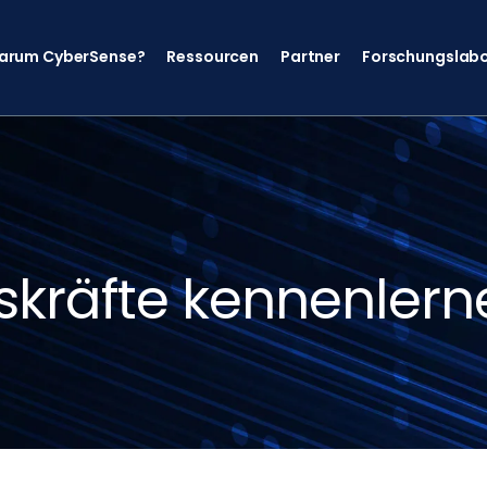
arum CyberSense?
Ressourcen
Partner
Forschungslab
skräfte kennenlern