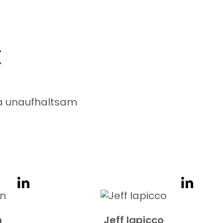
t
a
unaufhaltsam
n
Jeff Iapicco