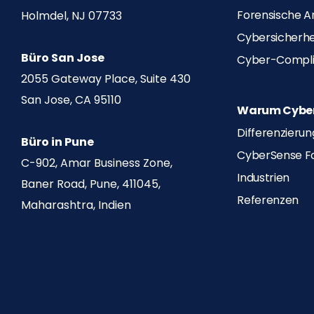
Forensische A
Holmdel, NJ 07733
Cybersicherhe
Büro San Jose
Cyber-Compl
2055 Gateway Place, Suite 430
San Jose, CA 95110
Warum Cybe
Differenzier
Büro in Pune
CyberSense F
C-902, Amar Business Zone,
Industrien
Baner Road, Pune, 411045,
Referenzen
Maharashtra, Indien
Spanish