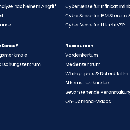
nalyse nach einem Angriff
CyberSense für Infinidat Infin
it
CyberSense für IBM Storage S
iance
CyberSense für Hitachi VSP
rSense?
Ressourcen
ungsmerkmale
Vordenkertum
orschungszentrum
Medienzentrum
Whitepapers & Datenblätter
Stimme des Kunden
Bevorstehende Veranstaltu
On-Demand-Videos