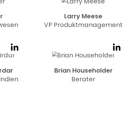
r
Larry Meese
rwesen
VP Produktmanagement
rdar
Brian Householder
Indien
Berater