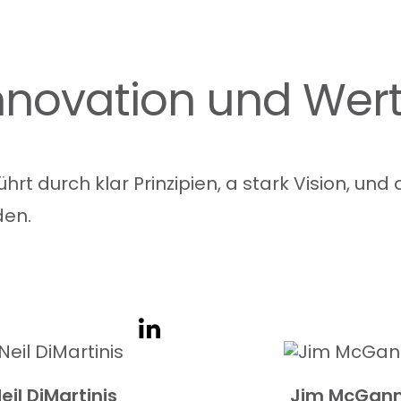
Innovation und Wer
ührt
durch
klar
Prinzipien,
a
stark
Vision,
und
den.
eil DiMartinis
Jim McGan