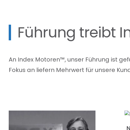
Führung treibt 
An
Index
Motoren™,
unser
Führung
ist
gef
Fokus
an
liefern
Mehrwert für unsere Kun
N