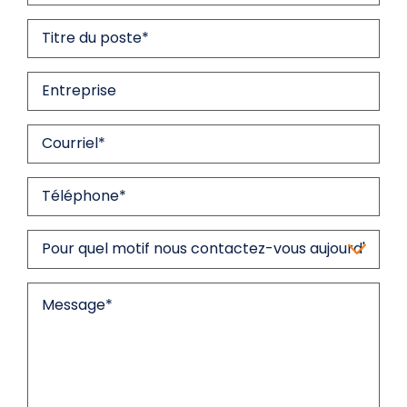
de
famille
*