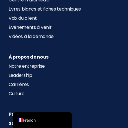
Centre multimédia
Livres blancs et fiches techniques
Voix du client
Événements à venir
Vidéos à la demande
Spanish
Portuguese (Portugal)
À propos de nous
Portuguese (Brazil)
Notre entreprise
Polish
Leadership
Japanese
Carrières
German
Culture
Chinese
English
Partenaires
French
Soutien