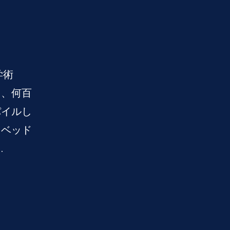
学術
て、何百
パイルし
トベッド
.