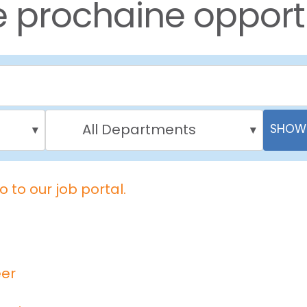
e prochaine opport
All Departments
SHOW 
▾
▾
o to our job portal.
eer