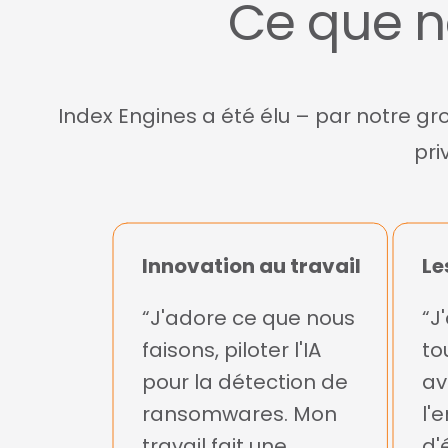
Ce que n
Index Engines a été élu – par notre g
pri
Innovation au travail
Le
“J'adore ce que nous
“J
faisons, piloter l'IA
to
pour la détection de
av
ransomwares. Mon
l'
travail fait une
d'