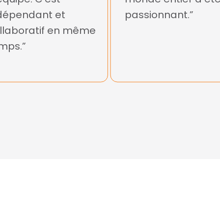
dépendant et
passionnant.”
llaboratif en même
mps.”