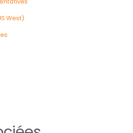
sentatives
US West)
ves