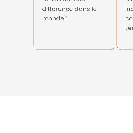
différence dans le
in
monde.”
co
te