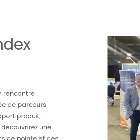
ndex
on rencontre
iée de parcours
pport produit,
y découvrirez une
ets de pointe et des