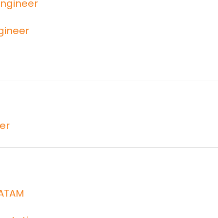
Engineer
gineer
er
LATAM