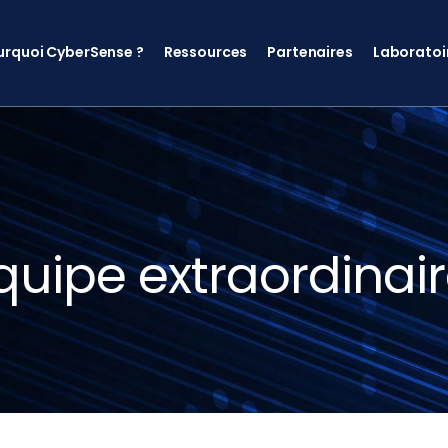
urquoi CyberSense ?
Ressources
Partenaires
Laboratoi
quipe extraordinai