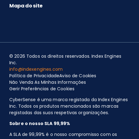
Mapa do site
© 2026 Todos os direitos reservados. Index Engines
Inc.
info@indexengines.com
Política de Privacidade
Aviso de Cookies
Spanish
Não Venda As Minhas Informações
Portuguese (Brazil)
Gerir Preferências de Cookies
Polish
CyberSense é uma marca registada da Index Engines
Inc. Todos os produtos mencionados são marcas
Japanese
registadas das suas respetivas organizações.
German
Sobre o nosso SLA 99,99%
French
A SLA de 99,99% é o nosso compromisso com os