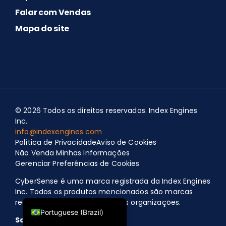
Falar com Vendas
Mapa do site
Spanish
Portuguese (Portugal)
© 2026 Todos os direitos reservados. Index Engines
Polish
Inc.
Japanese
info@indexengines.com
Política de Privacidade
Aviso de Cookies
German
Não Venda Minhas Informações
French
Gerenciar Preferências de Cookies
Chinese
CyberSense é uma marca registrada da Index Engines
Inc. Todos os produtos mencionados são marcas
English
registradas de suas respectivas organizações.
Portuguese (Brazil)
Sobre o nosso SLA 99,99%