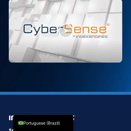
Spanish
Portuguese (Portugal)
Polish
Japanese
German
French
Chinese
English
Portuguese (Brazil)
Sede