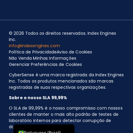
© 2026 Todos os direitos reservados. Index Engines
Inc.
info@indexengines.com
Política de Privacidade
Aviso de Cookies
Spanish
Não Venda Minhas Informações
Portuguese (Portugal)
Gerenciar Preferências de Cookies
Polish
CyberSense é uma marca registrada da Index Engines
Inc. Todos os produtos mencionados são marcas
Japanese
registradas de suas respectivas organizações.
German
Sobre o nosso SLA 99,99%
French
O SLA de 99,99% é o nosso compromisso com nossos
Chinese
clientes de manter o mais alto padrão de testes de
laboratório internos para detectar corrupção de
English
dados por ransomware.
Portuguese (Brazil)