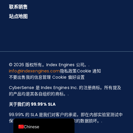
联系销售
站点地图
Spanish
Portuguese (Portugal)
© 2026 版权所有。Index Engines 公司。.
Portuguese (Brazil)
info@indexengines.com
隐私政策
Cookie 通知
不要出售我的信息
管理 Cookie 偏好设置
Polish
CyberSense 是 Index Engines Inc. 的注册商标。所有提及
Japanese
的产品均是其各自组织的商标。.
German
关于我们的 99.99% SLA
French
99.99% 的 SLA 是我们对客户的承诺，即在内部实验室测试中
English
保持最高标准，以检测勒索软件带来的数据损坏。.
Chinese